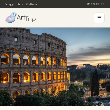
Viaggi · Arte · Cultura
IT
·
EN
·
FR
·
ES
☰