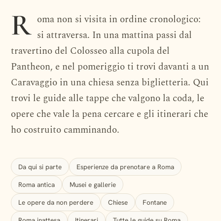
DESTINAZIONE · ITALIA
R
oma non si visita in ordine cronologico:
Roma
si attraversa. In una mattina passi dal
travertino del Colosseo alla cupola del
Pantheon, e nel pomeriggio ti trovi davanti a un
Caravaggio in una chiesa senza biglietteria. Qui
trovi le guide alle tappe che valgono la coda, le
opere che vale la pena cercare e gli itinerari che
ho costruito camminando.
Da qui si parte
Esperienze da prenotare a Roma
Roma antica
Musei e gallerie
Le opere da non perdere
Chiese
Fontane
Roma inattesa
Itinerari
Tutte le guide su Roma