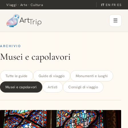
Viaggi · Arte · Cultura
IT
·
EN
·
FR
·
ES
☰
ARCHIVIO
Musei e capolavori
Tutte le guide
Guide di viaggio
Monumenti e luoghi
Musei e capolavori
Artisti
Consigli di viaggio