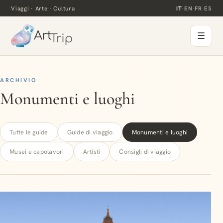
Viaggi · Arte · Cultura
IT
·
EN
·
FR
·
ES
☰
ARCHIVIO
Monumenti e luoghi
Tutte le guide
Guide di viaggio
Monumenti e luoghi
Musei e capolavori
Artisti
Consigli di viaggio