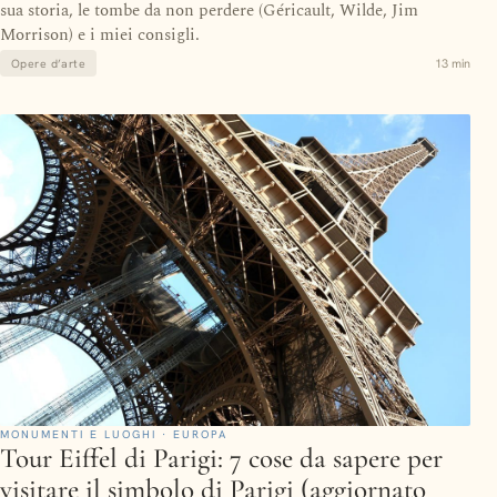
sua storia, le tombe da non perdere (Géricault, Wilde, Jim
Morrison) e i miei consigli.
13 min
Opere d’arte
MONUMENTI E LUOGHI · EUROPA
Tour Eiffel di Parigi: 7 cose da sapere per
visitare il simbolo di Parigi (aggiornato