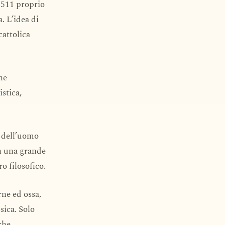
l 1511 proprio
. L’idea di
cattolica
he
stica,
a dell’uomo
in una grande
o filosofico.
rne ed ossa,
sica. Solo
che