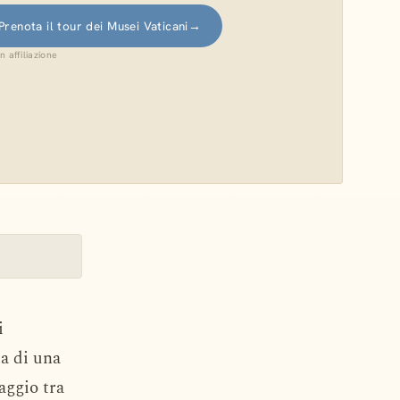
Prenota il tour dei Musei Vaticani
→
in affiliazione
i
ta di una
aggio tra