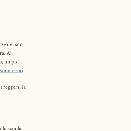
zze del suo
ra. Al
o, un po’
Buonarroti
.
i reggersi la
ulla
scuola