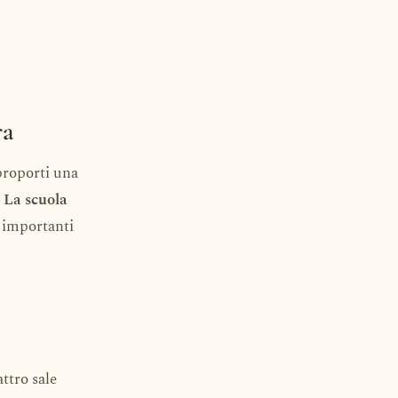
ra
 proporti una
e La scuola
ù importanti
ttro sale