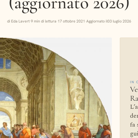
(aggiornato 2026)
di Eda Lavert
·
9 min di lettura
·
17 ottobre 2021
·
Aggiornato il
03 luglio 2026
IN 
Ve
Ra
L’a
den
fa 
gu