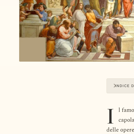
INDICE 
I
l famo
capola
delle oper