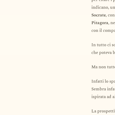
indicano, uno
Socrate
, con
Pitagora
, n
con il compa
In tutto ci 
che poteva be
Ma non tutt
Infatti lo sp
Sembra infat
ispirata ad 
La prospettiv