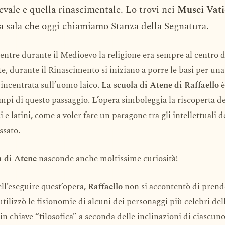
evale e quella rinascimentale. Lo trovi nei
Musei Vati
a sala che oggi chiamiamo Stanza della Segnatura.
entre durante il Medioevo la religione era sempre al centro d
e, durante il Rinascimento si iniziano a porre le basi per u
ù incentrata sull’uomo laico.
La scuola di Atene di Raffaello
è
pi di questo passaggio. L’opera simboleggia la riscoperta dei
ci e latini, come a voler fare un paragone tra gli intellettuali d
ssato.
a di Atene
nasconde anche moltissime curiosità!
ell’eseguire quest’opera,
Raffaello
non si accontentò di prend
tilizzò le fisionomie di alcuni dei personaggi più celebri del
 in chiave “filosofica” a seconda delle inclinazioni di ciascuno