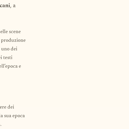
cani
, a
elle scene
na produzione
 uno dei
 testi
ell’epoca e
ere dei
la sua epoca
.