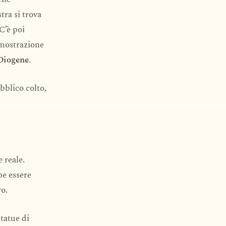
tra si trova
C’è poi
mostrazione
Diogene
.
bblico colto,
 reale.
be essere
ro.
statue di