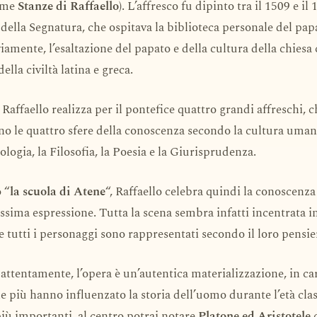
ome
Stanze di Raffaello
). L’affresco fu dipinto tra il 1509 e i
 della Segnatura, che ospitava la biblioteca personale del papa
iamente, l’esaltazione del papato e della cultura della chiesa 
lla civiltà latina e greca.
Raffaello realizza per il pontefice quattro grandi affreschi, c
o le quattro sfere della conoscenza secondo la cultura umani
ologia, la Filosofia, la Poesia e la Giurisprudenza.
 “
la scuola di Atene
“, Raffaello celebra quindi la conoscenz
ssima espressione. Tutta la scena sembra infatti incentrata 
e tutti i personaggi sono rappresentati secondo il loro pensier
i attentamente, l’opera è un’autentica materializzazione, in ca
he più hanno influenzato la storia dell’uomo durante l’età clas
 più importanti, al centro potrai notare
Platone ed Aristotele