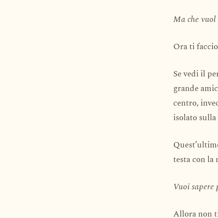
Ma che vuol 
Ora ti facci
Se vedi il p
grande amico
centro, inve
isolato sulla
Quest’ultimo
testa con la
Vuoi sapere 
Allora non ti