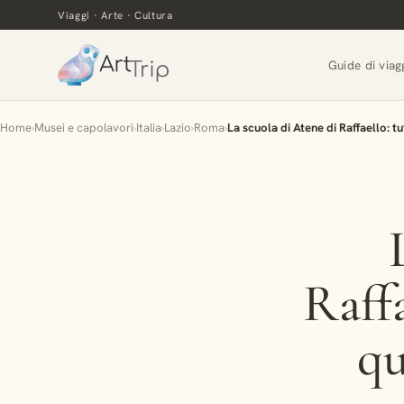
Viaggi · Arte · Cultura
Guide di viag
Home
›
Musei e capolavori
›
Italia
›
Lazio
›
Roma
›
La scuola di Atene di Raffaello: 
Raffa
qu