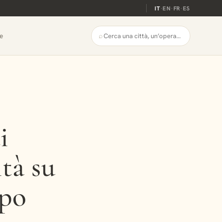
IT
·
EN
·
FR
·
ES
⌕
e
i
ità su
mpo