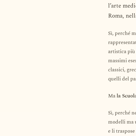
l’arte medi
Roma, nell
Sì, perché m
rappresentat
artistica pi
massimi esem
classici, gre
quelli del pa
Ma
la Scuol
Sì, perché n
modelli ma u
e li traspose