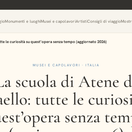
gio
Monumenti e luoghi
Musei e capolavori
Artisti
Consigli di viaggio
Mostr
tutte le curiosità su quest’opera senza tempo (aggiornato 2026)
MUSEI E CAPOLAVORI · ITALIA
La scuola di Atene d
ello: tutte le curios
est’opera senza te