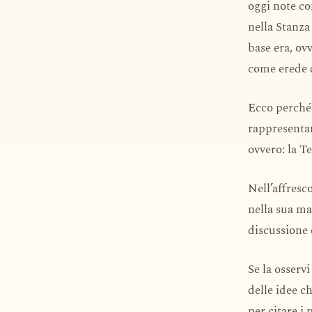
oggi note c
nella Stanza
base era, ovv
come erede de
Ecco perché 
rappresentan
ovvero: la Te
Nell’affresco
nella sua ma
discussione 
Se la osserv
delle idee c
per citare i