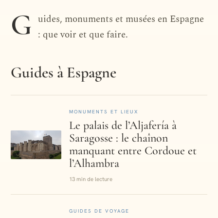
DESTINATION · ESPAGNE
G
uides, monuments et musées en Espagne
Espagne
: que voir et que faire.
Guides à Espagne
MONUMENTS ET LIEUX
Le palais de l’Aljafería à
Saragosse : le chaînon
manquant entre Cordoue et
l’Alhambra
13 min de lecture
GUIDES DE VOYAGE