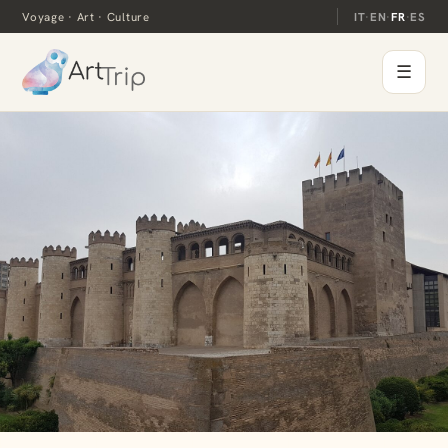
Voyage · Art · Culture
IT
·
EN
·
FR
·
ES
☰