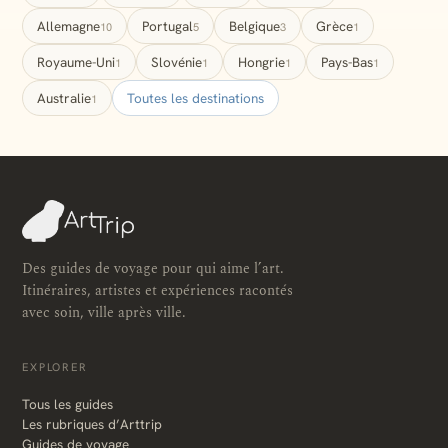
Allemagne
Portugal
Belgique
Grèce
10
5
3
1
Royaume-Uni
Slovénie
Hongrie
Pays-Bas
1
1
1
1
Australie
Toutes les destinations
1
Des guides de voyage pour qui aime l’art.
Itinéraires, artistes et expériences racontés
avec soin, ville après ville.
EXPLORER
Tous les guides
Les rubriques d’Arttrip
Guides de voyage