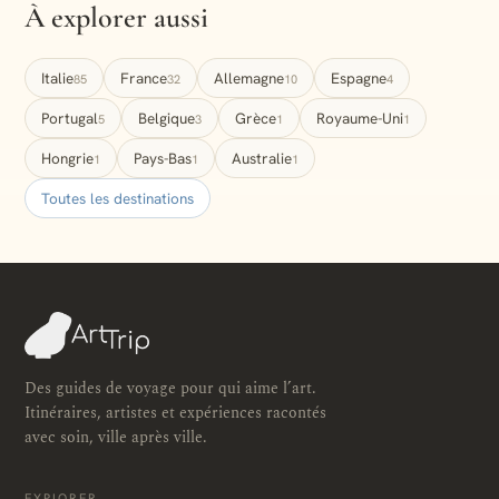
À explorer aussi
Italie
France
Allemagne
Espagne
85
32
10
4
Portugal
Belgique
Grèce
Royaume-Uni
5
3
1
1
Hongrie
Pays-Bas
Australie
1
1
1
Toutes les destinations
Des guides de voyage pour qui aime l’art.
Itinéraires, artistes et expériences racontés
avec soin, ville après ville.
EXPLORER