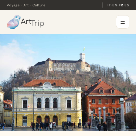
Voyage · Art · Culture
IT
·
EN
·
FR
·
ES
☰