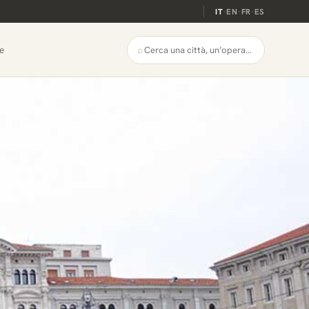
IT
·
EN
·
FR
·
ES
⌕
e