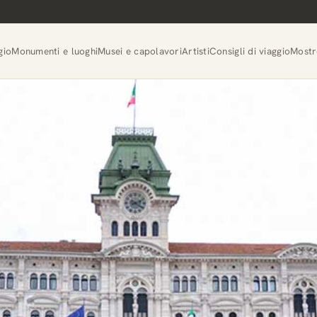
gio
Monumenti e luoghi
Musei e capolavori
Artisti
Consigli di viaggio
Mostr