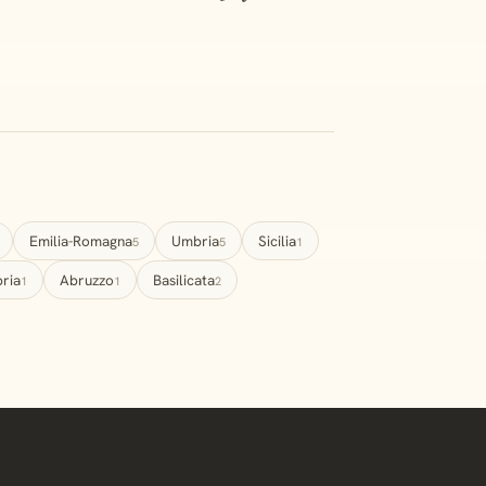
Emilia-Romagna
Umbria
Sicilia
5
5
1
ria
Abruzzo
Basilicata
1
1
2