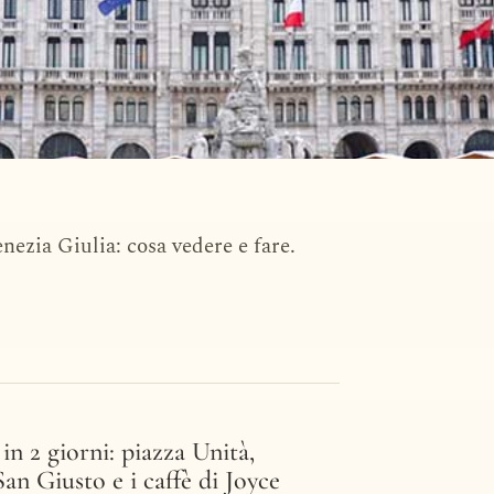
ezia Giulia: cosa vedere e fare.
ia Giulia
in 2 giorni: piazza Unità,
San Giusto e i caffè di Joyce