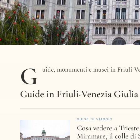
G
DESTINAZIONE · ITALIA
uide, monumenti e musei in Friuli-Ven
Friuli-Venez
Guide in Friuli-Venezia Giulia
GUIDE DI VIAGGIO
Cosa vedere a Trieste 
Miramare, il colle di 