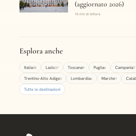
(aggiornato 2026)
16 min di lettura
Esplora anche
Italia
Lazio
Toscana
Puglia
Campania
85
37
9
6
7
Trentino-Alto Adige
Lombardia
Marche
Calab
3
6
1
Tutte le destinazioni