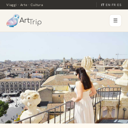
Viaggi · Arte · Cultura
IT
·
EN
·
FR
·
ES
☰