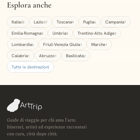
Esplora anche
Italia
Lazio
Toscana
Puglia
Campania
85
37
9
6
7
Emilia-Romagna
Umbria
Trentino-Alto Adige
5
5
3
Lombardia
Friuli-Venezia Giulia
Marche
6
1
1
Calabria
Abruzzo
Basilicata
1
1
2
Tutte le destinazioni
Guide di viaggio per chi ama l’arte.
Itinerari, artisti ed esperienze raccontati
con cura, città dopo città.