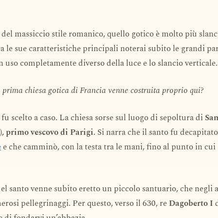
 del massiccio stile romanico, quello gotico è molto più slanc
a le sue caratteristiche principali noterai subito le grandi par
un uso completamente diverso della luce e lo slancio verticale.
 prima chiesa gotica di Francia venne costruita proprio qui?
 fu scelto a caso. La chiesa sorse sul luogo di sepoltura di
San
), primo vescovo di Parigi
. Si narra che il santo fu decapitato
e
e che camminò, con la testa tra le mani, fino al punto in cui 
el santo venne subito eretto un piccolo santuario, che negli
rosi pellegrinaggi. Per questo, verso il 630, re
Dagoberto I
d
e di fondarvi un’abbazia.