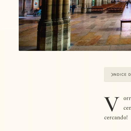
INDICE 
V
orr
ce
cercando!