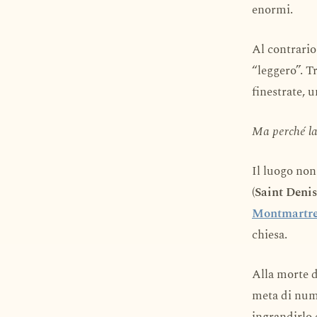
enormi.
Al contrario
“leggero”. Tr
finestrate, 
Ma perché la
Il luogo non
(Saint Denis
Montmartr
chiesa.
Alla morte d
meta di nume
ingrandirlo 