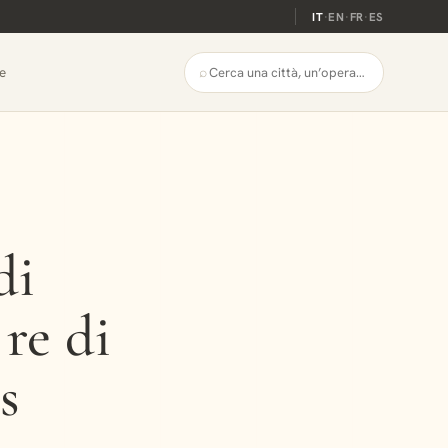
IT
·
EN
·
FR
·
ES
⌕
e
di
 re di
s