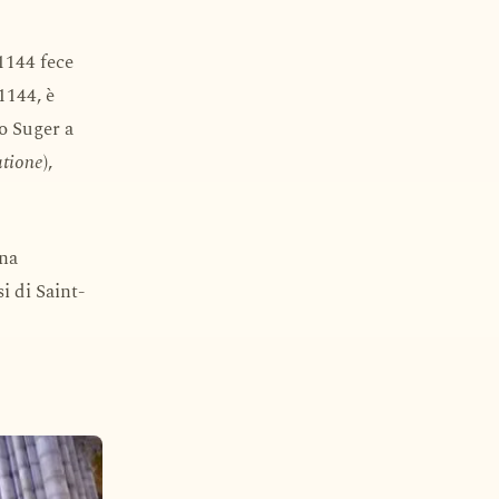
 1144 fece
1144, è
o Suger a
atione
),
una
si di Saint-