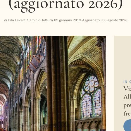
(aggiornato 2026)
di Eda Lavert
·
10 min di lettura
·
05 gennaio 2019
·
Aggiornato il
03 agosto 2026
IN 
Vi
Al
pre
fre