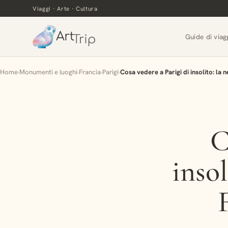
Viaggi · Arte · Cultura
Guide di viag
Home
›
Monumenti e luoghi
›
Francia
›
Parigi
›
Cosa vedere a Parigi di insolito: la 
C
insol