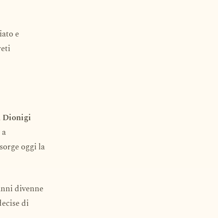
iato e
eti
 Dionigi
 a
sorge oggi la
 anni divenne
ecise di