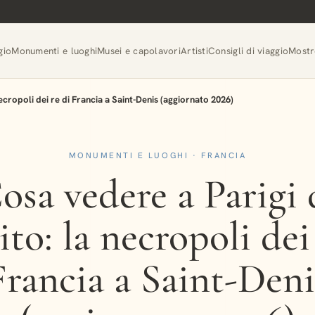
gio
Monumenti e luoghi
Musei e capolavori
Artisti
Consigli di viaggio
Mostr
necropoli dei re di Francia a Saint-Denis (aggiornato 2026)
MONUMENTI E LUOGHI · FRANCIA
osa vedere a Parigi 
ito: la necropoli dei
Francia a Saint-Deni