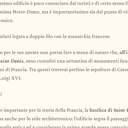
ssimo edificio è poco conosciuto dai turisti e di certo meno 
ssima Notre-Dame, ma è importantissimo sia dal punto di vis
tonico.
infatti legata a doppio filo con la monarchia francese.
 per le sue navate non potrai fare a meno di notare che,
all’
Saint-Denis
, sono custoditi una settantina di monumenti fun
ni di Francia. Tra questi troverai perfino le sepolture di Cate
Luigi XVI.
!
re importante per la storia della Francia, la
basilica di Saint
a anche per lo stile architettonico: l’edificio segna il passaggi
uella gotica ed è considerato la prima grande opera costruit