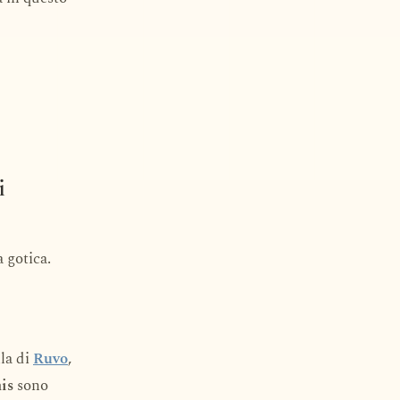
i
 gotica.
la di
Ruvo
,
is
sono