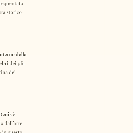
frequentato
ta storico
interno della
ebri dei più
rina de’
-Denis
è
o dall’arte
a in questo