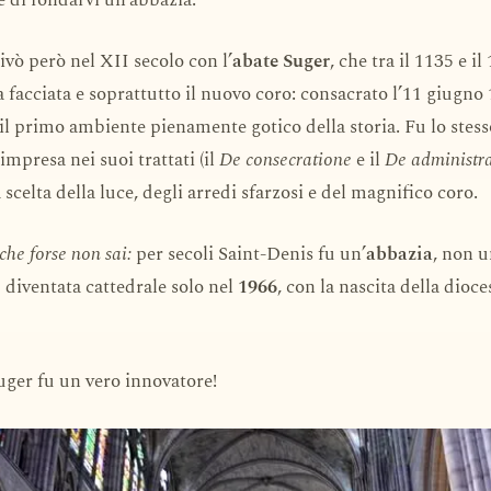
ivò però nel XII secolo con l’
abate Suger
, che tra il 1135 e il
la facciata e soprattutto il nuovo coro: consacrato l’11 giugno 
il primo ambiente pienamente gotico della storia. Fu lo stess
impresa nei suoi trattati (il
De consecratione
e il
De administr
scelta della luce, degli arredi sfarzosi e del magnifico coro.
che forse non sai:
per secoli Saint-Denis fu un’
abbazia
, non 
È diventata cattedrale solo nel
1966
, con la nascita della dioce
ger fu un vero innovatore!