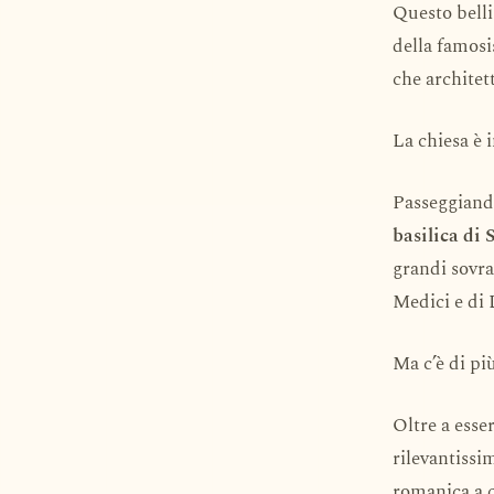
Questo belli
della famosi
che architet
La chiesa è 
Passeggiando
basilica di 
grandi sovra
Medici e di 
Ma c’è di più
Oltre a esse
rilevantissim
romanica a q