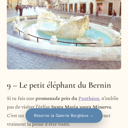
9 – Le petit éléphant du Bernin
Si tu fais une
promenade près du
Panthéon
, n’oublie
pas de visiter l’église
Santa Maria sopra Minerva
.
C’est un édifice peu connu à Rome, mais qui vaut
Réserve la Galerie Borghèse
→
vraiment la peine d’être visité.