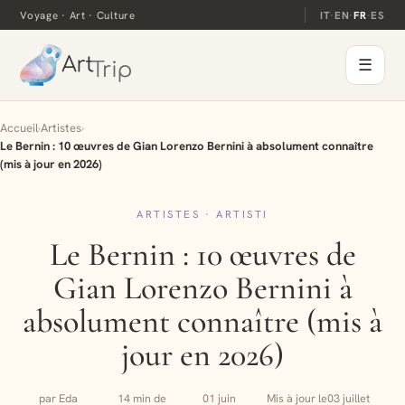
Voyage · Art · Culture
IT
·
EN
·
FR
·
ES
☰
Accueil
›
Artistes
›
Le Bernin : 10 œuvres de Gian Lorenzo Bernini à absolument connaître
(mis à jour en 2026)
ARTISTES · ARTISTI
Le Bernin : 10 œuvres de
Gian Lorenzo Bernini à
absolument connaître (mis à
jour en 2026)
par Eda
14 min de
01 juin
Mis à jour le
03 juillet