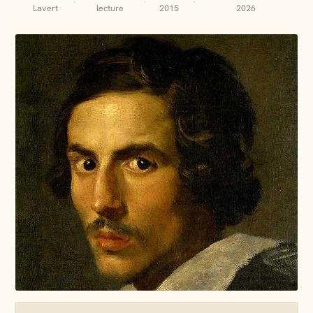
·
·
·
Lavert
lecture
2015
2026