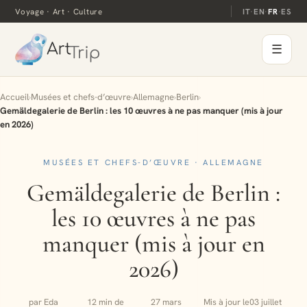
Voyage · Art · Culture
IT
·
EN
·
FR
·
ES
☰
Accueil
›
Musées et chefs-d’œuvre
›
Allemagne
›
Berlin
›
Gemäldegalerie de Berlin : les 10 œuvres à ne pas manquer (mis à jour
en 2026)
MUSÉES ET CHEFS-D’ŒUVRE · ALLEMAGNE
Gemäldegalerie de Berlin :
les 10 œuvres à ne pas
manquer (mis à jour en
2026)
par Eda
12 min de
27 mars
Mis à jour le
03 juillet