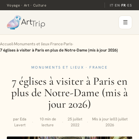
Voyage · Art · Culture
IT
·
EN
·
FR
·
ES
☰
Accueil
›
Monuments et lieux
›
France
›
Paris
›
7 églises à visiter à Paris en plus de Notre-Dame (mis à jour 2026)
MONUMENTS ET LIEUX · FRANCE
7 églises à visiter à Paris en
plus de Notre-Dame (mis à
jour 2026)
par Eda
10 min de
25 juillet
Mis à jour le
03 juillet
·
·
·
Lavert
lecture
2022
2026