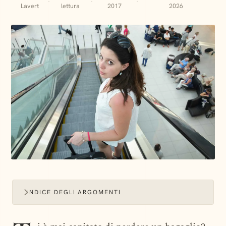
·
·
·
Lavert
lettura
2017
2026
INDICE DEGLI ARGOMENTI