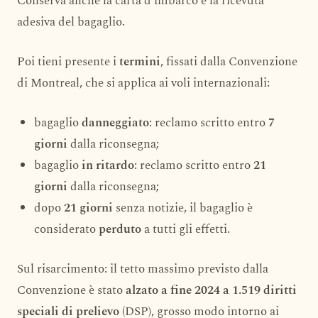
Conserva anche la carta d’imbarco e la ricevuta
adesiva del bagaglio.
Poi tieni presente i
termini
, fissati dalla Convenzione
di Montreal, che si applica ai voli internazionali:
bagaglio
danneggiato
: reclamo scritto entro
7
giorni
dalla riconsegna;
bagaglio
in ritardo
: reclamo scritto entro
21
giorni
dalla riconsegna;
dopo
21 giorni
senza notizie, il bagaglio è
considerato
perduto
a tutti gli effetti.
Sul risarcimento: il tetto massimo previsto dalla
Convenzione è stato
alzato a fine 2024 a 1.519 diritti
speciali di prelievo
(DSP), grosso modo intorno ai