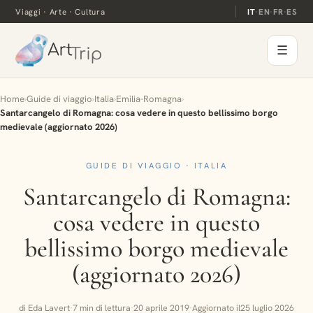
Viaggi · Arte · Cultura
IT
·
EN
·
FR
·
ES
☰
Home
›
Guide di viaggio
›
Italia
›
Emilia-Romagna
›
Santarcangelo di Romagna: cosa vedere in questo bellissimo borgo
medievale (aggiornato 2026)
GUIDE DI VIAGGIO · ITALIA
Santarcangelo di Romagna:
cosa vedere in questo
bellissimo borgo medievale
(aggiornato 2026)
di Eda Lavert
·
7 min di lettura
·
20 aprile 2019
·
Aggiornato il
25 luglio 2026