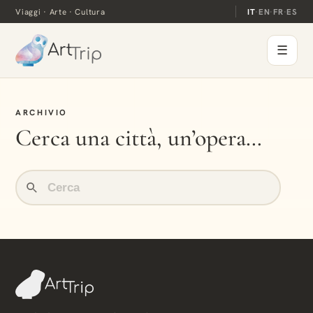
Viaggi · Arte · Cultura
IT
·
EN
·
FR
·
ES
☰
ARCHIVIO
Cerca una città, un’opera…