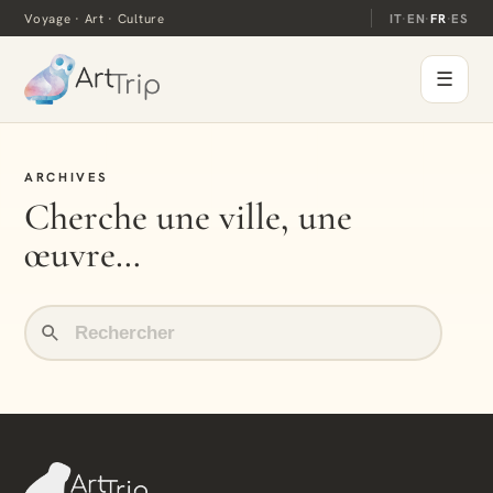
Voyage · Art · Culture
IT
·
EN
·
FR
·
ES
☰
ARCHIVES
Cherche une ville, une
œuvre…