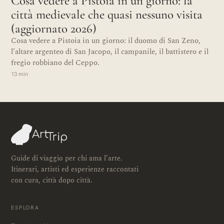
Cosa vedere a Pistoia in un giorno: la
città medievale che quasi nessuno visita
(aggiornato 2026)
Cosa vedere a Pistoia in un giorno: il duomo di San Zeno,
l’altare argenteo di San Jacopo, il campanile, il battistero e il
fregio robbiano del Ceppo.
13 min
Guide di viaggio per chi ama l’arte.
Itinerari, artisti ed esperienze raccontati
con cura, città dopo città.
ESPLORA