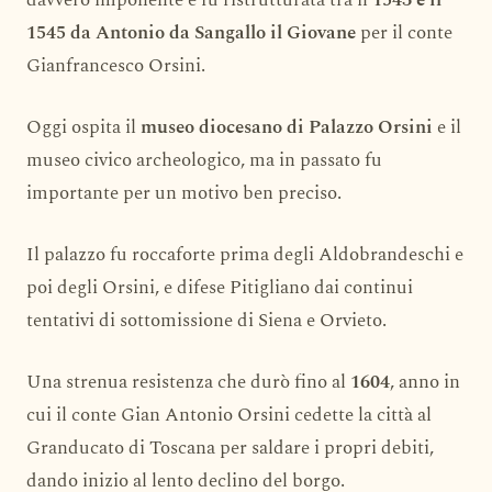
davvero imponente e fu ristrutturata tra il
1543 e il
1545 da Antonio da Sangallo il Giovane
per il conte
Gianfrancesco Orsini.
Oggi ospita il
museo diocesano di Palazzo Orsini
e il
museo civico archeologico, ma in passato fu
importante per un motivo ben preciso.
Il palazzo fu roccaforte prima degli Aldobrandeschi e
poi degli Orsini, e difese Pitigliano dai continui
tentativi di sottomissione di Siena e Orvieto.
Una strenua resistenza che durò fino al
1604
, anno in
cui il conte Gian Antonio Orsini cedette la città al
Granducato di Toscana per saldare i propri debiti,
dando inizio al lento declino del borgo.