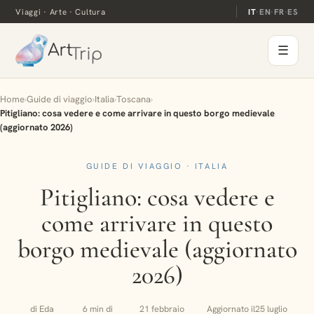
Viaggi · Arte · Cultura
IT
·
EN
·
FR
·
ES
☰
Home
›
Guide di viaggio
›
Italia
›
Toscana
›
Pitigliano: cosa vedere e come arrivare in questo borgo medievale
(aggiornato 2026)
GUIDE DI VIAGGIO · ITALIA
Pitigliano: cosa vedere e
come arrivare in questo
borgo medievale (aggiornato
2026)
di Eda
6 min di
21 febbraio
Aggiornato il
25 luglio