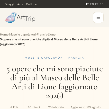
Viaggi · Arte · Cultura
IT
·
EN
·
FR
·
ES
☰
Home
›
Musei e capolavori
›
Francia
›
Lione
›
5 opere che mi sono piaciute di più al Museo delle Belle Arti di Lione
(aggiornato 2026)
MUSEI E CAPOLAVORI · FRANCIA
5 opere che mi sono piaciute
di più al Museo delle Belle
Arti di Lione (aggiornato
2026)
di Eda
10 min di
20 febbraio
Aggiornato il
03 agosto