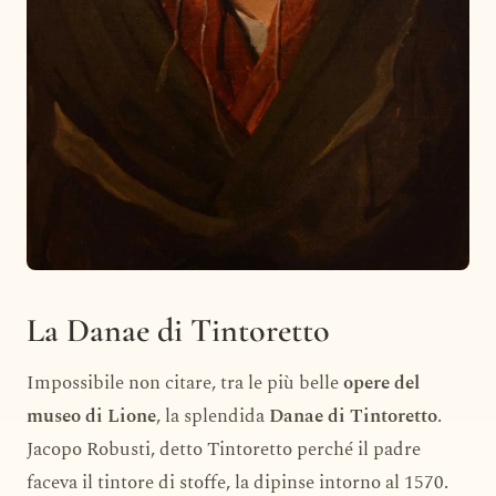
La Danae di Tintoretto
Impossibile non citare, tra le più belle
opere del
museo di Lione
, la splendida
Danae di Tintoretto
.
Jacopo Robusti, detto Tintoretto perché il padre
faceva il tintore di stoffe, la dipinse intorno al 1570.