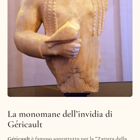
La monomane dell’invidia di
Géricault
Géricault
è famoso soprattutto per la “Zattera della